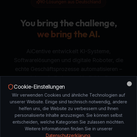
KI-Lösungen aus Deutschland
You bring the challenge,
we bring the AI.
AiCentive entwickelt KI-Systeme,
Softwarelösungen und digitale Roboter, die
echte Geschäftsprozesse automatisieren –
sicher, skalierbar und individuell.
Cookie-Einstellungen
Clo
Wir verwenden Cookies und ähnliche Technologien auf
Beratung anfragen
unserer Website. Einige sind technisch notwendig, andere
helfen uns, die Website zu verbessern und Ihnen
personalisierte Inhalte anzuzeigen. Sie können selbst
entscheiden, welche Kategorien Sie zulassen möchten.
DAS PROBLEM
Weitere Informationen finden Sie in unserer
Datenschutzerklärung
.