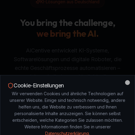
KI-Lösungen aus Deutschland
You bring the challenge,
we bring the AI.
AiCentive entwickelt KI-Systeme,
Softwarelösungen und digitale Roboter, die
echte Geschäftsprozesse automatisieren –
sicher, skalierbar und individuell.
Cookie-Einstellungen
Clo
Wir verwenden Cookies und ähnliche Technologien auf
Beratung anfragen
unserer Website. Einige sind technisch notwendig, andere
helfen uns, die Website zu verbessern und Ihnen
personalisierte Inhalte anzuzeigen. Sie können selbst
entscheiden, welche Kategorien Sie zulassen möchten.
DAS PROBLEM
Weitere Informationen finden Sie in unserer
Datenschutzerklärung
.