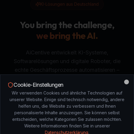
KI-Lösungen aus Deutschland
You bring the challenge,
we bring the AI.
AiCentive entwickelt KI-Systeme,
Softwarelösungen und digitale Roboter, die
echte Geschäftsprozesse automatisieren –
sicher, skalierbar und individuell.
Cookie-Einstellungen
Clo
Wir verwenden Cookies und ähnliche Technologien auf
unserer Website. Einige sind technisch notwendig, andere
Beratung anfragen
helfen uns, die Website zu verbessern und Ihnen
personalisierte Inhalte anzuzeigen. Sie können selbst
entscheiden, welche Kategorien Sie zulassen möchten.
Weitere Informationen finden Sie in unserer
DAS PROBLEM
Datenschutzerklärung
.