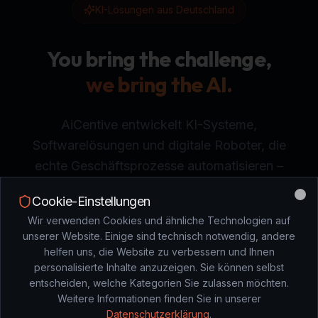
KI-Lösungen aus Deutschland
You bring the challenge,
we bring the AI.
AiCentive entwickelt KI-Systeme,
Softwarelösungen und digitale Roboter, die
echte Geschäftsprozesse automatisieren –
sicher, skalierbar und individuell.
Cookie-Einstellungen
Clo
Wir verwenden Cookies und ähnliche Technologien auf
unserer Website. Einige sind technisch notwendig, andere
Beratung anfragen
helfen uns, die Website zu verbessern und Ihnen
personalisierte Inhalte anzuzeigen. Sie können selbst
entscheiden, welche Kategorien Sie zulassen möchten.
Weitere Informationen finden Sie in unserer
DAS PROBLEM
Datenschutzerklärung
.